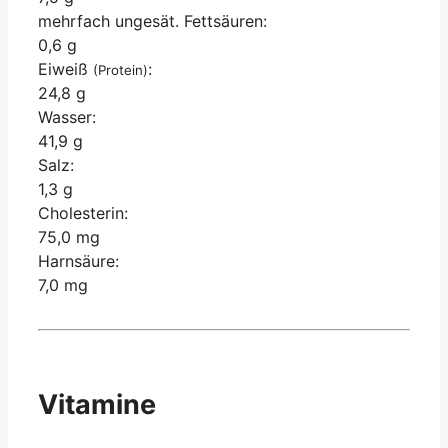
mehrfach ungesät. Fettsäuren:
0,6 g
Eiweiß
:
(Protein)
24,8 g
Wasser:
41,9 g
Salz:
1,3 g
Cholesterin:
75,0 mg
Harnsäure:
7,0 mg
Vitamine