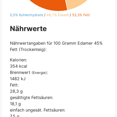
0,0% Kohlenhydrate
/
46,7% Eiweiß
/
53,3% Fett
Nährwerte
Nährwertangaben für 100 Gramm Edamer 45%
Fett (Trockenteig):
Kalorien:
354 kcal
Brennwert
:
(Energie)
1482 kJ
Fett:
28,3 g
gesättigte Fettsäuren:
18,1 g
einfach ungesät. Fettsäuren:
7,5 g