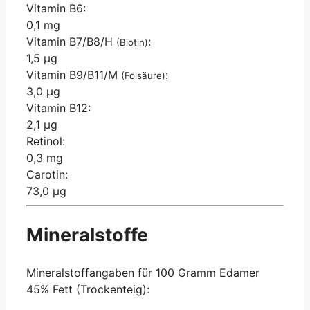
Vitamin B6:
0,1 mg
Vitamin B7/B8/H
:
(Biotin)
1,5 µg
Vitamin B9/B11/M
:
(Folsäure)
3,0 µg
Vitamin B12:
2,1 µg
Retinol:
0,3 mg
Carotin:
73,0 µg
Mineralstoffe
Mineralstoffangaben für 100 Gramm Edamer
45% Fett (Trockenteig):