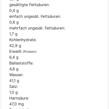
gesättigte Fettsäuren:
0,4 g
einfach ungesät. Fettsäuren:
0,6 g
mehrfach ungesät. Fettsäuren:
1,7 g
Kohlenhydrate:
42,9 g
Eiweiß
:
(Protein)
6,4 g
Ballaststoffe:
4,8 g
Wasser:
41,1 g
Salz:
1,0 g
Harnsäure:
47,0 mg