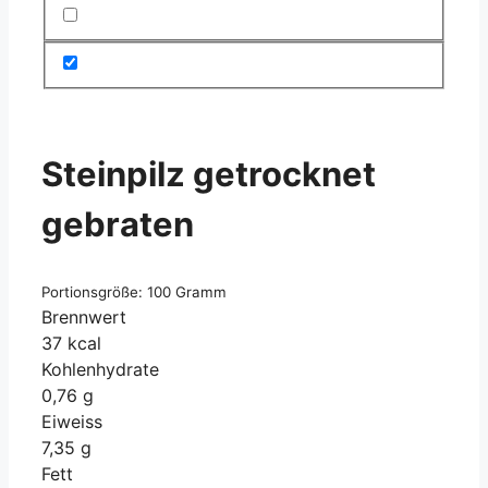
Steinpilz getrocknet
gebraten
Portionsgröße: 100 Gramm
Brennwert
37 kcal
Kohlenhydrate
0,76 g
Eiweiss
7,35 g
Fett
0,57 g
Steinpilz getrocknet gebraten
hat sehr wenig
Kalorien und einen sehr geringen Brennwert. Es
zählt mit 37 Kilokalorien je 100 Gramm zu den
kalorienarmen Lebensmitteln. Der Wassergehalt