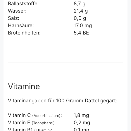
Ballaststoffe:
8,7 g
Wasser:
21,4 g
Salz:
0,0 g
Harnsäure:
17,0 mg
Broteinheiten:
5,4 BE
Vitamine
Vitaminangaben für 100 Gramm Dattel gegart:
Vitamin C
:
1,8 mg
(Ascorbinsäure)
Vitamin E
:
0,2 mg
(Tocopherol)
Vitamin B1
:
0,1 mg
(Thiamin)