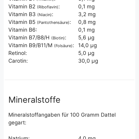
Vitamin B2
:
0,1 mg
(Riboflavin)
Vitamin B3
:
3,2 mg
(Niacin)
Vitamin B5
:
0,8 mg
(Pantothensäure)
Vitamin B6:
0,1 mg
Vitamin B7/B8/H
:
5,6 µg
(Biotin)
Vitamin B9/B11/M
:
14,0 µg
(Folsäure)
Retinol:
5,0 µg
Carotin:
30,0 µg
Mineralstoffe
Mineralstoffangaben für 100 Gramm Dattel
gegart:
Natrium:
4,0 mg