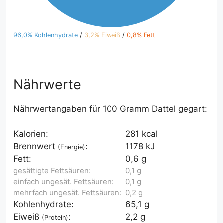
96,0% Kohlenhydrate
/
3,2% Eiweiß
/
0,8% Fett
Nährwerte
Nährwertangaben für 100 Gramm Dattel gegart:
Kalorien:
281 kcal
Brennwert
:
1178 kJ
(Energie)
Fett:
0,6 g
gesättigte Fettsäuren:
0,1 g
einfach ungesät. Fettsäuren:
0,1 g
mehrfach ungesät. Fettsäuren:
0,2 g
Kohlenhydrate:
65,1 g
Eiweiß
:
2,2 g
(Protein)